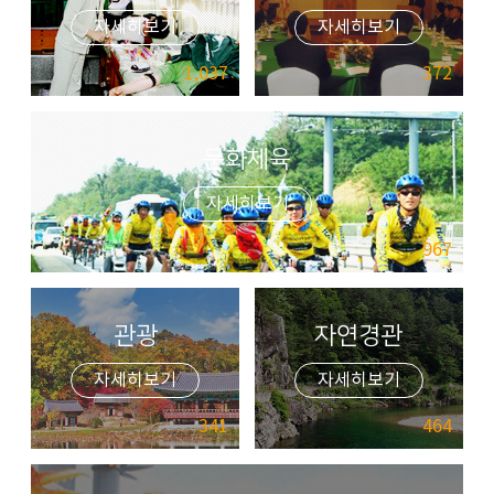
자세히보기
자세히보기
1,037
372
문화체육
자세히보기
967
관광
자연경관
자세히보기
자세히보기
341
464