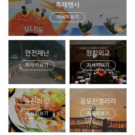
축제행사
자세히보기
566
안전재난
정치외교
자세히보기
자세히보기
240
122
울진의 맛
공모전갤러리
자세히보기
자세히보기
28
18