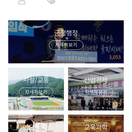
군정행정
자세히보기
3,053
시설/교통
산업경제
자세히보기
자세히보기
467
825
보건복지
교육과학