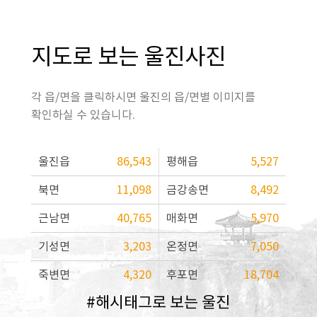
지도로 보는 울진사진
각 읍/면을 클릭하시면 울진의 읍/면별 이미지를
확인하실 수 있습니다.
울진읍
86,543
평해읍
5,527
북면
11,098
금강송면
8,492
근남면
40,765
매화면
5,970
기성면
3,203
온정면
7,050
죽변면
4,320
후포면
18,704
#해시태그로 보는 울진