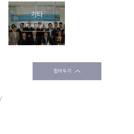
기타
자세히보기
27
접어두기
/