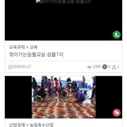
교육과학 > 교육
찾아가는등불교실 삼율1리
2016-02-17
1395
0
1
산업경제 > 농림축수산업