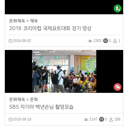
문화체육 > 체육
2016 코리아컵 국제요트대회 경기 영상
2016-09-02
2303
0
1
문화체육 > 문화
SBS 자기야 백년손님 촬영모습
2016-08-19
2147
0
188