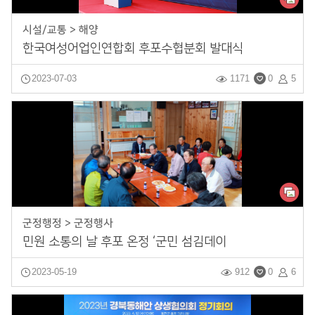
시설/교통 > 해양
한국여성어업인연합회 후포수협분회 발대식
2023-07-03
1171
0
5
군정행정 > 군정행사
민원 소통의 날 후포 온정 ‘군민 섬김데이
2023-05-19
912
0
6