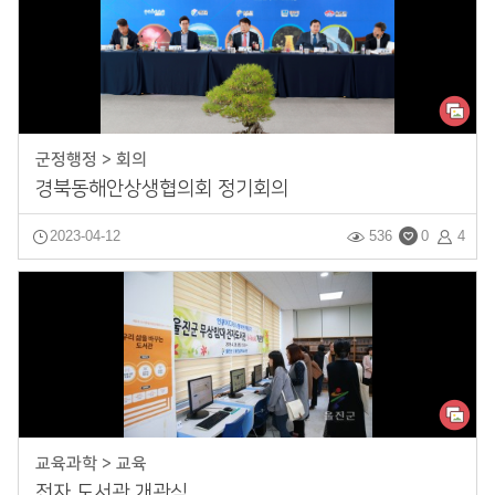
군정행정 > 회의
경북동해안상생협의회 정기회의
2023-04-12
536
0
4
교육과학 > 교육
전자 도서관 개관식