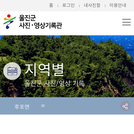
홈
로그인
내사진함
이용안내
지역별
울진군 사진/영상 기록
후포면
전체