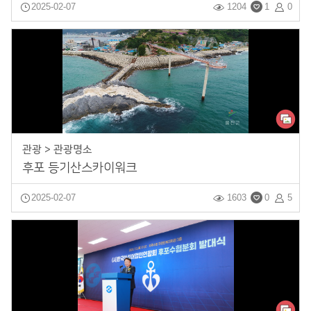
2025-02-07
1204
1
0
관광 > 관광명소
후포 등기산스카이워크
2025-02-07
1603
0
5