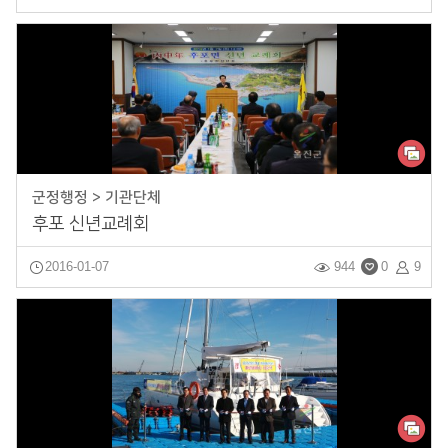
군정행정 > 기관단체
후포 신년교례회
2016-01-07
944
0
9