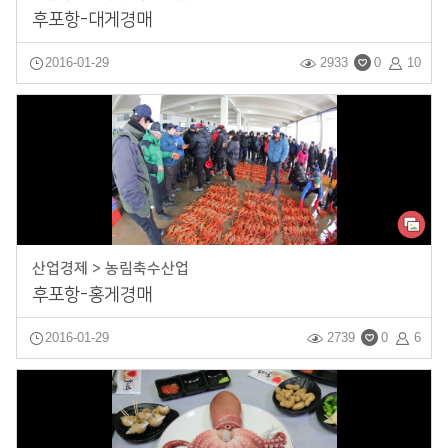
후포항-대게경매
2016-01-29
2933
0
10
산업경제 > 농림축수산업
후포항-홍게경매
2016-01-29
2739
0
6