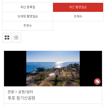
기타
최신 등록일
최근 촬영일순
오래된 촬영일순
조회수
읍면별 옛사진
추천수
갤러
목록
리형
형 보
보기
기
관광 > 공원/쉼터
후포 등기산공원