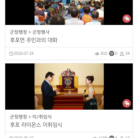
군정행정 > 군정행사
후포면 주민과의 대화
2016-07-19
815
0
24
군정행정 > 이/취임식
후포 라이온스 이취임식