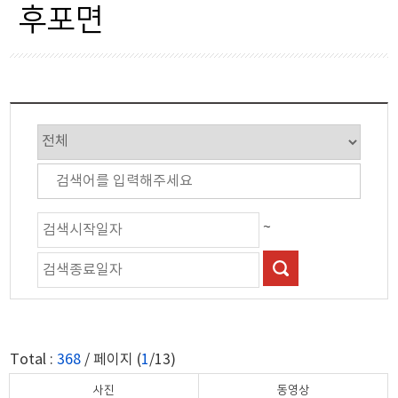
울진읍
후포면
평해읍
북면
금강송면
근남면
매화면
~
기성면
온정면
죽변면
Total :
368
/ 페이지 (
1
/13)
후포면
사진
동영상