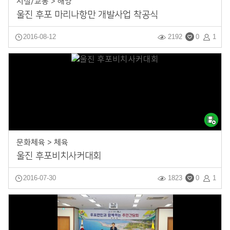
시설/교통 > 해양
울진 후포 마리나항만 개발사업 착공식
2016-08-12
2192
0
1
문화체육 > 체육
울진 후포비치사커대회
2016-07-30
1823
0
1