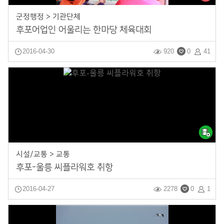
군정행정 > 기관단체
후포어업인 어울리는 한마당 체육대회
2016-04-30
920
0
41
시설/교통 > 교통
후포-울릉 씨플라워호 취항
2016-04-27
2278
0
1