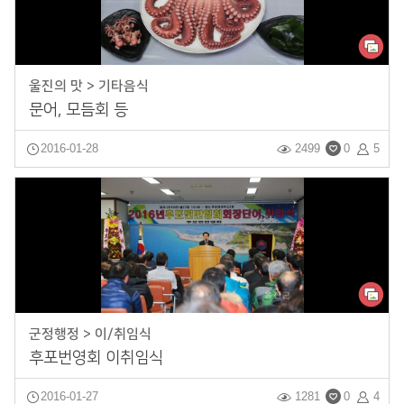
울진의 맛 > 기타음식
문어, 모듬회 등
2016-01-28
2499
0
5
군정행정 > 이/취임식
후포번영회 이취임식
2016-01-27
1281
0
4