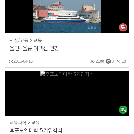
시설/교통 > 교통
울진~울릉 여객선 전경
2016-04-15
2188
0
18
교육과학 > 교육
후포노인대학 5기입학식