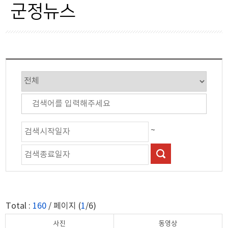
군정행정
역대군수
군정뉴스
시설/교통
이/취임식
산업경제
군정행사
보건복지
회의
교육과학
의회
문화체육
군정뉴스
~
관광
기관단체
자연경관
축제행사
Total :
160
/ 페이지 (
1
/6)
안전재난
사진
동영상