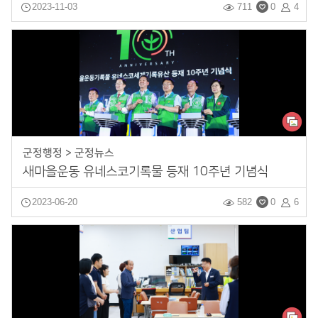
2023-11-03
711
0
4
군정행정 > 군정뉴스
새마을운동 유네스코기록물 등재 10주년 기념식
2023-06-20
582
0
6