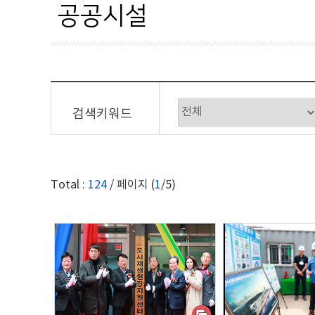
시대별
군정행정
건
공공시설
지역별
시설/교통
교
사진공모전
산업경제
상
상세검색
보건복지
해
검색키워드
이용안내
교육과학
공
홈페이지가이드
문화체육
Total :
124
/ 페이지 (
1
/5)
관광
자연경관
축제행사
안전재난