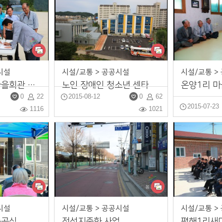
시설
시설/교통 > 공공시설
시설/교통 >
근남 구산3리 마을회관 준공식
노인 장애인 청소년 센타
온양1리 마
0
22
2015-08-12
0
62
2015-07-23
1116
1021
시설
시설/교통 > 공공시설
시설/교통 >
준공식
전선지중화 사업
평해1리새