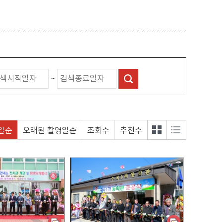
~
일순
오래된 촬영일순
조회수
추천수
갤러
목록
리형
형 보
보기
기