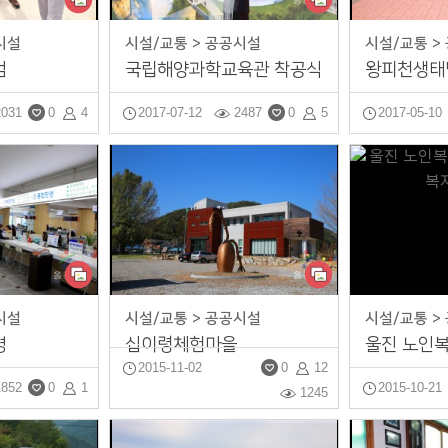
시설
시설/교통 > 공공시설
시설/교통 >
검
국립해양과학교육관 착공식
2031
0
4
2017-07-12
2487
0
5
2017-05-10
시설
시설/교통 > 공공시설
시설/교통 >
경
십이령체험마을
2015-11-02
0
12
1852
0
1
2015-10-21
1245