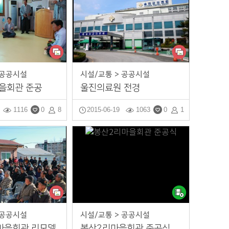
 공공시설
시설/교통 > 공공시설
을회관 준공
울진의료원 전경
1116
0
8
2015-06-19
1063
0
1
 공공시설
시설/교통 > 공공시설
마을회관 리모델
봉산2리마을회관 준공식