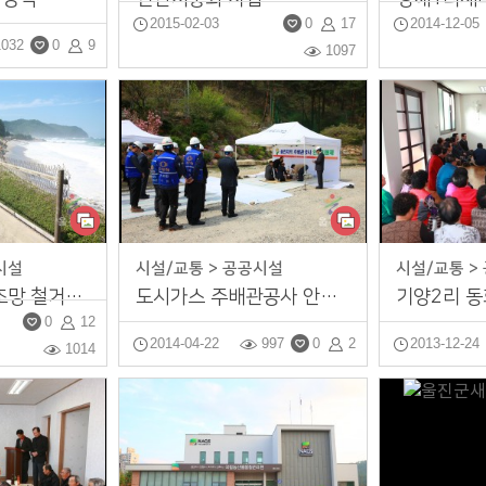
2015-02-03
0
17
2014-12-05
1032
0
9
1097
시설
시설/교통 > 공공시설
시설/교통 >
산포리 해안 철조망 철거작업
도시가스 주배관공사 안전기원제
0
12
2014-04-22
997
0
2
2013-12-24
1014