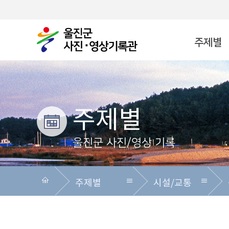
주제별
시대별
지역별
사진공모전
상세검색
이용안내
주제별
울진군 사진/영상 기록
주제별
시설/교통
주제별
전체
전