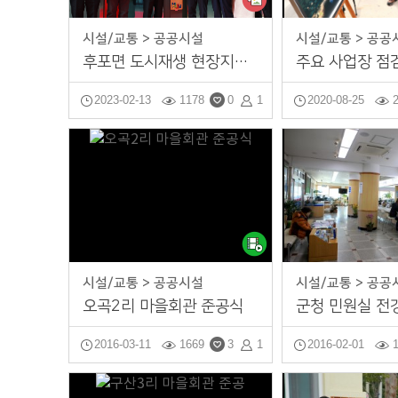
정치외교
시설/교통 > 공공시설
시설/교통 > 공공
후포면 도시재생 현장지원센터 개소식
주요 사업장 점
울진의 맛
2023-02-13
1178
0
1
2020-08-25
공모전
시설/교통 > 공공시설
시설/교통 > 공공
오곡2리 마을회관 준공식
군청 민원실 전
2016-03-11
1669
3
1
2016-02-01