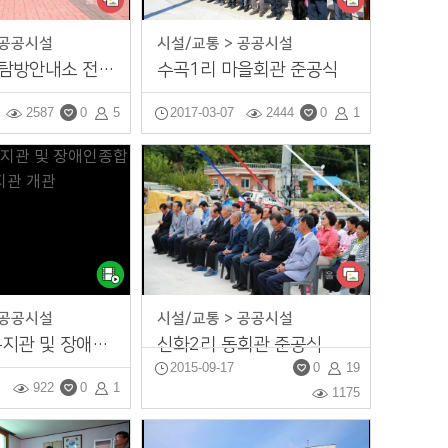
 공공시설
시설/교통 > 공공시설
왕피천생태탐방안내소 전시관 개관
수곡1리 마을회관 준공식
2587
0
5
2017-03-07
2444
0
1
 공공시설
시설/교통 > 공공시설
울진 노인복지관 및 장애인종합복지관 개관
신화2리 동회관 준공식
2015-09-17
0
19
922
0
1
1175