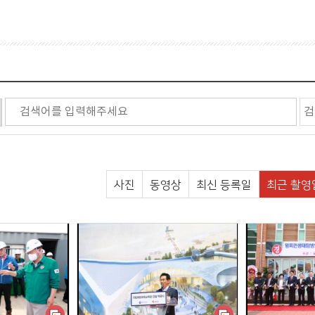
축/조형물
통
하수도
양
공시설
사진
동영상
최신 등록일
최근 촬영