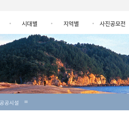
시대별
지역별
사진공모전
공공시설
체