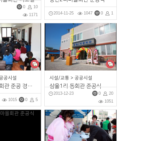
0
10
2014-11-25
1047
0
1
1171
 공공시설
시설/교통 > 공공시설
기양2리 동회관 준공 경로잔치
삼율1리 동회관 준공식
2013-12-23
0
20
1015
0
5
1051