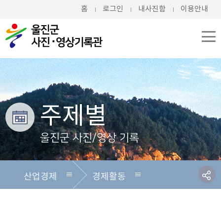
홈
로그인
내사진함
이용안내
주제별
울진군 사진/영상 기록
산업경제
경제활동
전체
전체