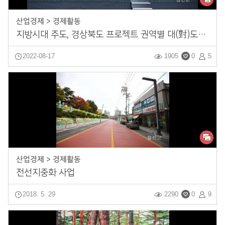
산업경제 > 경제활동
지방시대 주도, 경상북도 프로젝트 권역별 대(對)도민 보고회
2022-08-17
1905
0
5
산업경제 > 경제활동
전선지중화 사업
2018. 5. 29
2290
0
9