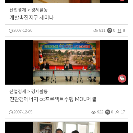
산업경제 > 경제활동
개발촉진지구 세미나
2007-12-20
911
0
8
산업경제 > 경제활동
친환경에너지 cc프로젝트수행 MOU체결
2007-12-05
922
0
17