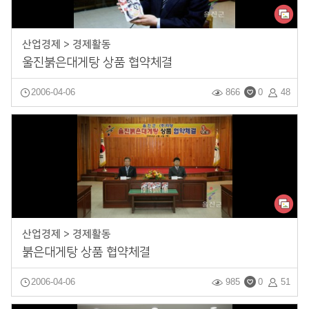
산업경제 > 경제활동
울진붉은대게탕 상품 협약체결
2006-04-06
866
0
48
산업경제 > 경제활동
붉은대게탕 상품 협약체결
2006-04-06
985
0
51