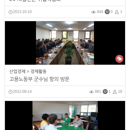
2013-10-10
844
0
1
산업경제 > 경제활동
고용노동부 군수님 항의 방문
2012-09-14
881
1
18