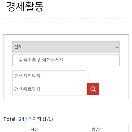
군정행정
산업/일자리
경제활동
시설/교통
시장/쇼핑
산업경제
농림축수산업
보건복지
경제활동
교육과학
원자력
문화체육
~
관광
자연경관
축제행사
Total :
24
/ 페이지 (
1
/1)
안전재난
사진
동영상