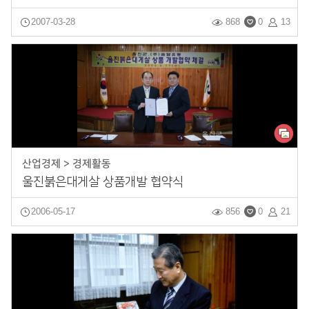
2007-03-28
868
0
13
산업경제 > 경제활동
울진붉은대게살 상품개발 협약식
2006-05-17
856
0
21