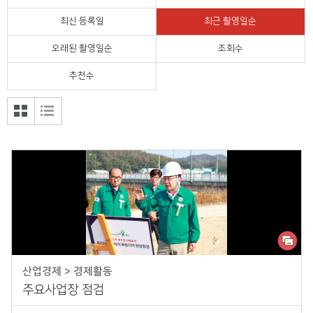
정치외교
최신 등록일
최근 촬영일순
오래된 촬영일순
조회수
울진의 맛
추천수
공모전
갤러
목록
리형
형 보
보기
기
산업경제 > 경제활동
주요사업장 점검