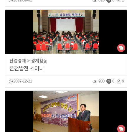
2011-09-02
820
0
1
산업경제 > 경제활동
온천발전 세미나
2007-12-21
900
0
9