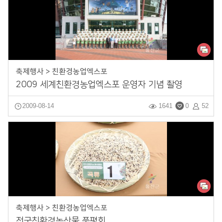
축제행사 > 친환경농업엑스포
2009 세계친환경농업엑스포 운영자 기념 촬영
2009-08-14
1641
0
52
축제행사 > 친환경농업엑스포
전국친환경농산물 품평회