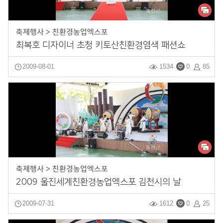
축제행사 > 친환경농업엑스포
최복호 디자이너 초청 키토산친환경염색 패션쇼
2009-08-01
1534
0
85
축제행사 > 친환경농업엑스포
2009 울진세계친환경농업엑스포 김천시의 날
2009-07-31
1612
0
25