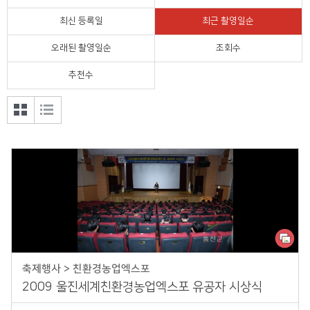
정치외교
최신 등록일
최근 촬영일순
오래된 촬영일순
조회수
울진의 맛
추천수
공모전
갤러
목록
리형
형 보
보기
기
축제행사 > 친환경농업엑스포
2009 울진세계친환경농업엑스포 유공자 시상식