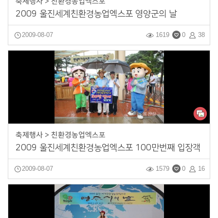
축제행사 > 친환경농업엑스포
2009 울진세계친환경농업엑스포 영양군의 날
2009-08-07
1619
0
38
축제행사 > 친환경농업엑스포
2009 울진세계친환경농업엑스포 100만번째 입장객
2009-08-07
1579
0
16