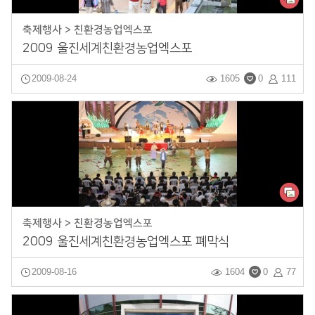
축제행사 > 친환경농업엑스포
2009 울진세계친환경농업엑스포
2009-08-24
1605
0
111
축제행사 > 친환경농업엑스포
2009 울진세계친환경농업엑스포 폐막식
2009-08-16
1604
0
77