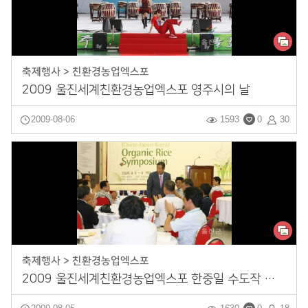
축제행사 > 친환경농업엑스포
2009 울진세계친환경농업엑스포 영주시의 날
2009-08-06
1593
0
30
축제행사 > 친환경농업엑스포
2009 울진세계친환경농업엑스포 한중일 수도작 심포지엄