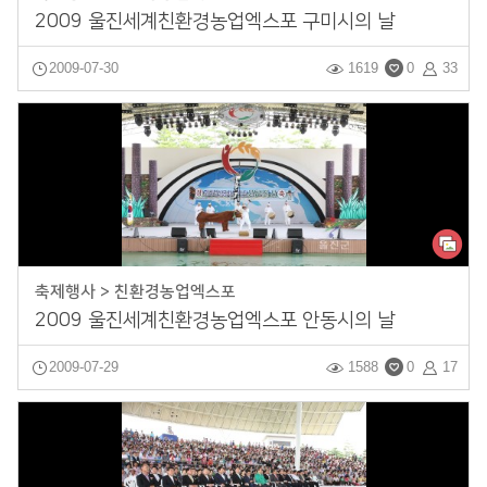
2009 울진세계친환경농업엑스포 구미시의 날
2009-07-30
1619
0
33
축제행사 > 친환경농업엑스포
2009 울진세계친환경농업엑스포 안동시의 날
2009-07-29
1588
0
17