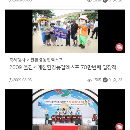
2009-08-05
1630
0
18
축제행사 > 친환경농업엑스포
2009 울진세계친환경농업엑스포 70만번째 입장객
2009-08-05
1565
0
23