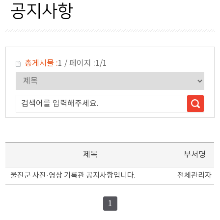
저작권 이의신청
공지사항
이용안내
저작권보호정책
총게시물 :
1
/
페이지 :
1/1
사진사용규정
이용약관
검색어를 입력해주세요.
제목
부서명
울진군 사진·영상 기록관 공지사항입니다.
전체관리자
1