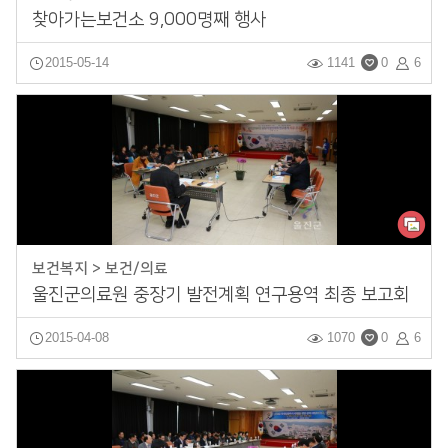
찾아가는보건소 9,000명째 행사
2015-05-14
1141
0
6
보건복지 > 보건/의료
울진군의료원 중장기 발전계획 연구용역 최종 보고회
2015-04-08
1070
0
6