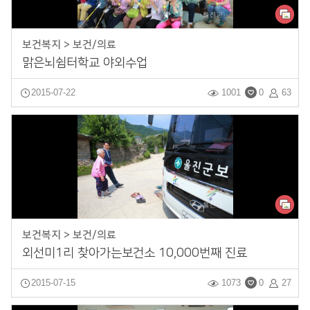
보건복지 > 보건/의료
맑은뇌쉼터학교 야외수업
2015-07-22
1001
0
63
보건복지 > 보건/의료
외선미1리 찾아가는보건소 10,000번째 진료
2015-07-15
1073
0
27