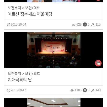
보건복지 > 보건/의료
어르신 장수체조 어울마당
2015-10-04
929
0
115
보건복지 > 보건/의료
치매극복의 날
2015-09-17
1106
0
140