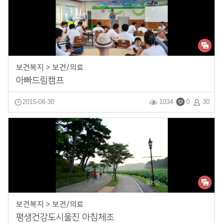
보건복지 > 보건/의료
아빠드림캠프
2015-08-30
1034
0
30
보건복지 > 보건/의료
평생건강도시울진 아침체조