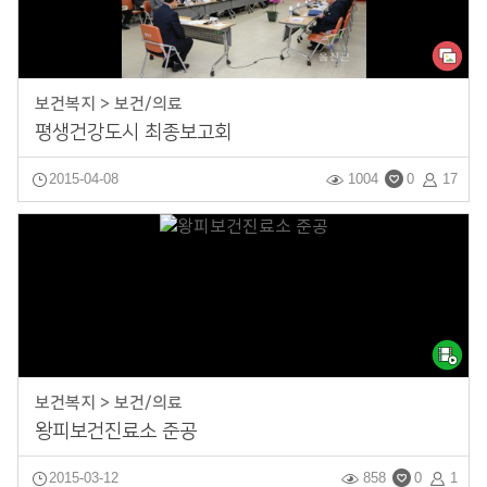
보건복지 > 보건/의료
평생건강도시 최종보고회
2015-04-08
1004
0
17
보건복지 > 보건/의료
왕피보건진료소 준공
2015-03-12
858
0
1