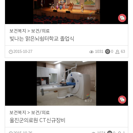
보건복지 > 보건/의료
빛나는 맑은뇌쉼터학교 졸업식
2015-10-27
1031
0
63
보건복지 > 보건/의료
울진군의료원 CT신규장비