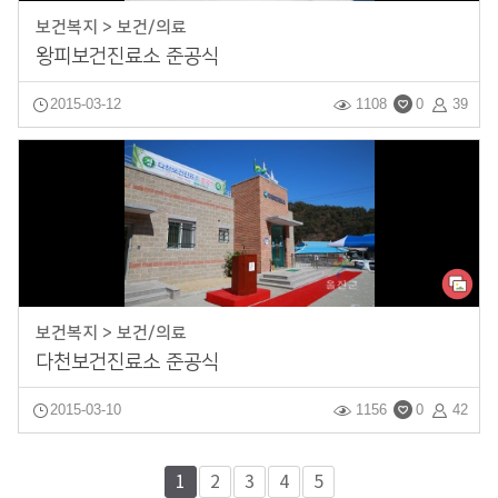
보건복지 > 보건/의료
왕피보건진료소 준공식
2015-03-12
1108
0
39
보건복지 > 보건/의료
다천보건진료소 준공식
2015-03-10
1156
0
42
1
2
3
4
5