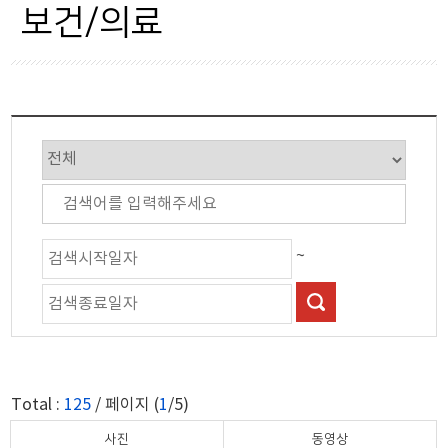
군정행정
복지
보건/의료
시설/교통
보건/의료
산업경제
환경
보건복지
위생
교육과학
문화체육
~
관광
자연경관
축제행사
Total :
125
/ 페이지 (
1
/5)
안전재난
사진
동영상