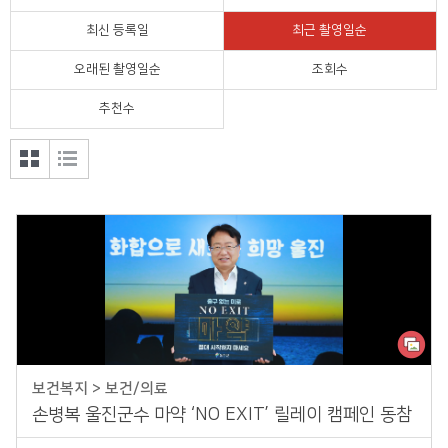
정치외교
최신 등록일
최근 촬영일순
오래된 촬영일순
조회수
울진의 맛
추천수
공모전
갤러
목록
리형
형 보
보기
기
보건복지 > 보건/의료
손병복 울진군수 마약 ‘NO EXIT’ 릴레이 캠페인 동참