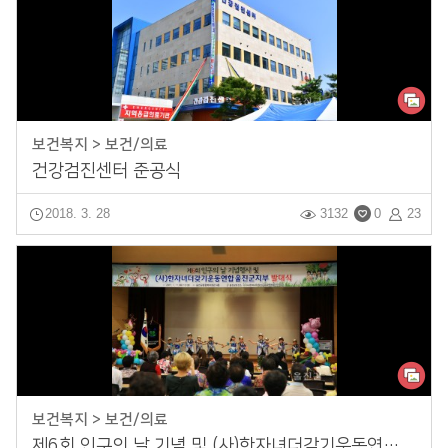
보건복지 > 보건/의료
건강검진센터 준공식
2018. 3. 28
3132
0
23
보건복지 > 보건/의료
제6회 인구의 날 기념 및 (사)한자녀더갖기운동연합울진지부 발대식