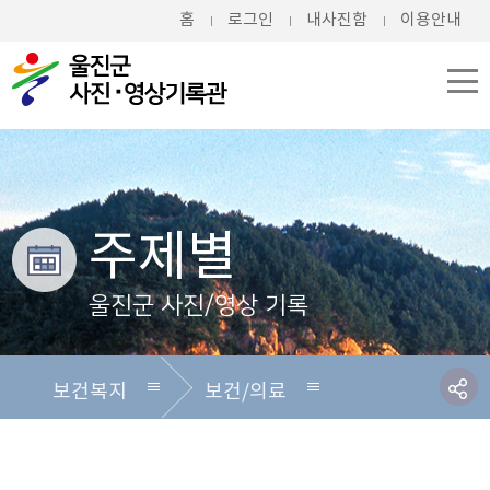
홈
로그인
내사진함
이용안내
주제별
울진군 사진/영상 기록
보건복지
보건/의료
전체
전체