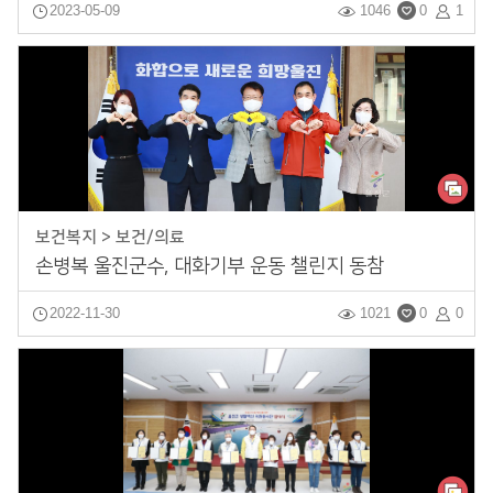
2023-05-09
1046
0
1
보건복지 > 보건/의료
손병복 울진군수, 대화기부 운동 챌린지 동참
2022-11-30
1021
0
0