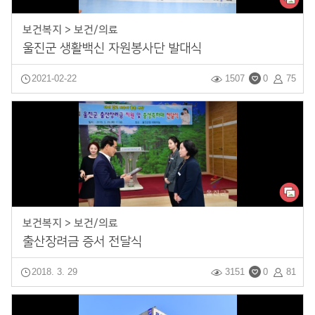
보건복지 > 보건/의료
울진군 생활백신 자원봉사단 발대식
2021-02-22
1507
0
75
보건복지 > 보건/의료
출산장려금 증서 전달식
2018. 3. 29
3151
0
81