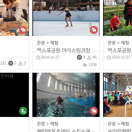
관광 > 체험
관광 > 체험
엑스포공원 아이스링크장
엑스포공원
2014-12-27
0
85
2014-12-27
1191
0
3
1336
관광 > 체험
관광 > 체험
뷰
해양레포츠센터 스킨스쿠버 체험
승마장체험