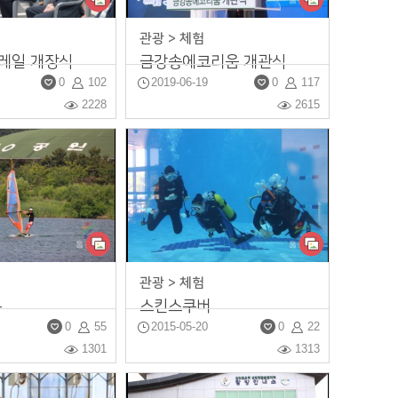
관광 > 체험
레일 개장식
금강송에코리움 개관식
0
102
2019-06-19
0
117
2228
2615
관광 > 체험
누
스킨스쿠버
0
55
2015-05-20
0
22
1301
1313