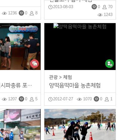
2013-08-03
0
70
1236
0
8
1243
관광 > 체험
민물고기 전시파충류 포유류 체험코너
양떡음떡마을 농촌체험
1207
0
5
2012-07-27
1070
0
1