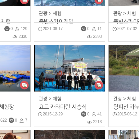
관광 > 체험
관광 > 체험
 체험
죽변스카이레일
죽변스카이
0
129
2021-08-17
0
11
2021-07-02
2330
2393
관광 > 체험
관광 > 체험
체험장
요트 카타마란 시승식
왕피천 카
2015-12-29
0
41
2015-06-12
2622
0
7
2213