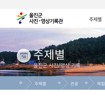
주제별
시대별
지역별
사진공모전
상세검색
이용안내
주제별
울진군 사진/영상 기록
주제별
관광
체험
주제별
전체
전체