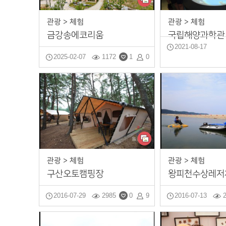
정치외교
관광 > 체험
관광 > 체험
금강송에코리움
국립해양과학관
울진의 맛
2021-08-17
2025-02-07
1172
1
0
공모전
관광 > 체험
관광 > 체험
구산오토캠핑장
왕피천수상레저
2016-07-29
2985
0
9
2016-07-13