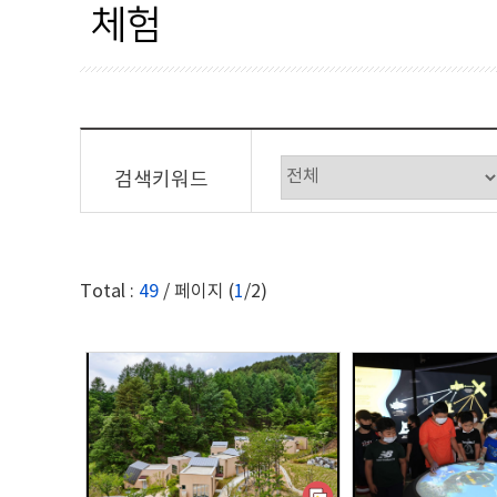
시대별
군정행정
관광명
체험
지역별
시설/교통
전시관
사진공모전
산업경제
해수욕
상세검색
보건복지
공원/
검색키워드
이용안내
교육과학
온천
홈페이지가이드
문화체육
체험
Total :
49
/ 페이지 (
1
/2)
관광
자연경관
축제행사
안전재난