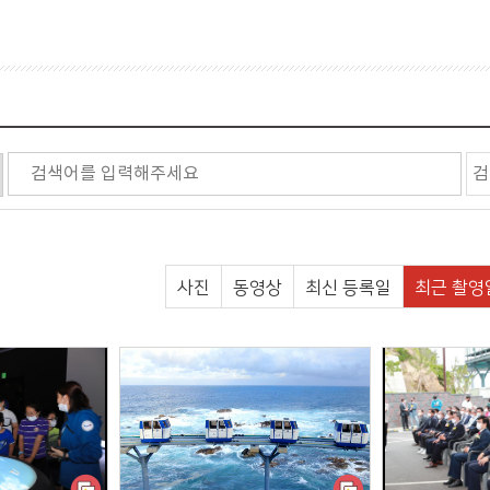
소
장/휴양림
쉼터
사진
동영상
최신 등록일
최근 촬영