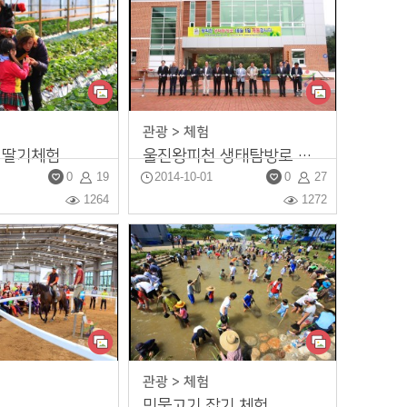
관광 > 체험
 딸기체험
울진왕피천 생태탐방로 개통식
0
19
2014-10-01
0
27
1264
1272
관광 > 체험
민물고기 잡기 체험