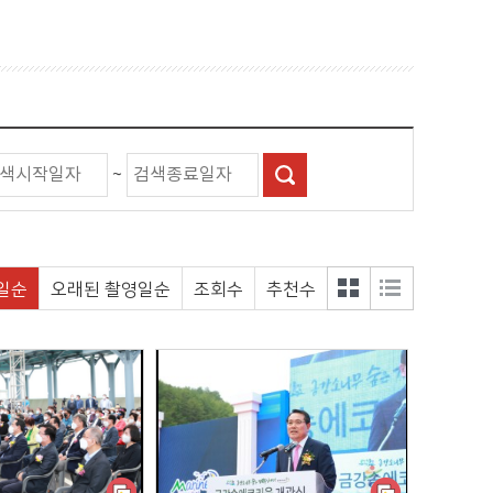
~
일순
오래된 촬영일순
조회수
추천수
갤러
목록
리형
형 보
보기
기