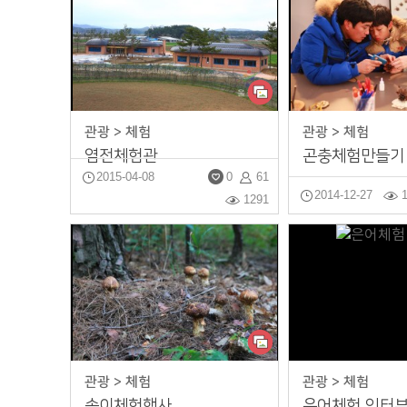
관광 > 체험
관광 > 체험
염전체험관
곤충체험만들기
2015-04-08
0
61
2014-12-27
1291
관광 > 체험
관광 > 체험
송이체험행사
은어체험 인터