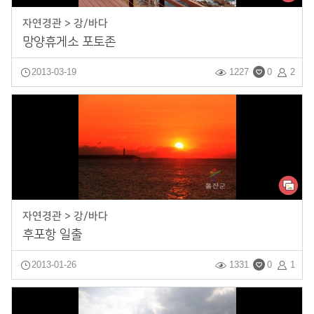
자연경관 > 강/바다
망양휴게소 포토존
2013-03-19
1227
0
2
자연경관 > 강/바다
후포항 일출
2013-01-26
1331
0
1