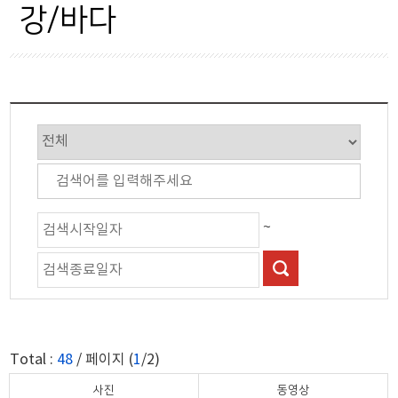
군정행정
강/바다
강/바다
시설/교통
자연/생태계
산업경제
산/계곡
보건복지
교육과학
문화체육
~
관광
자연경관
축제행사
Total :
48
/ 페이지 (
1
/2)
안전재난
사진
동영상