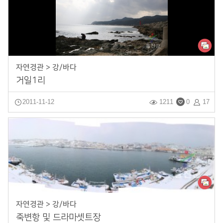
자연경관 > 강/바다
거일1리
2011-11-12
1211
0
17
자연경관 > 강/바다
죽변항 및 드라마셋트장