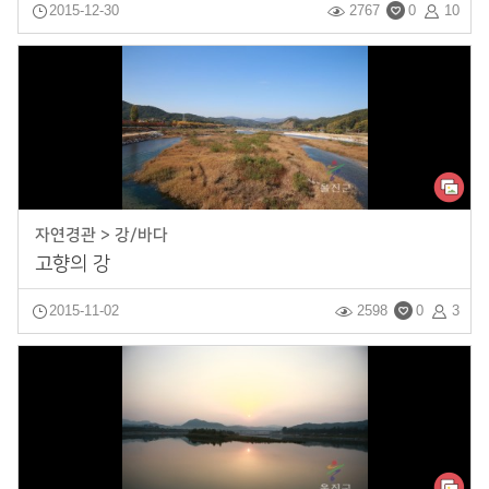
2015-12-30
2767
0
10
자연경관 > 강/바다
고향의 강
2015-11-02
2598
0
3