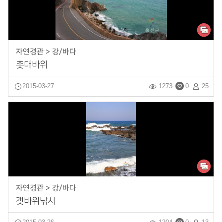
자연경관 > 강/바다
촛대바위
2015-03-27
1273
0
25
자연경관 > 강/바다
갯바위낚시