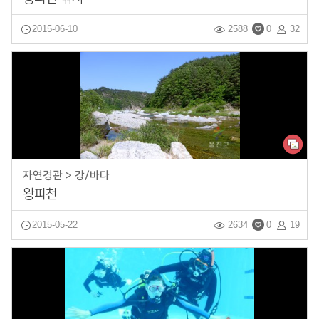
2015-06-10
2588
0
32
자연경관 > 강/바다
왕피천
2015-05-22
2634
0
19