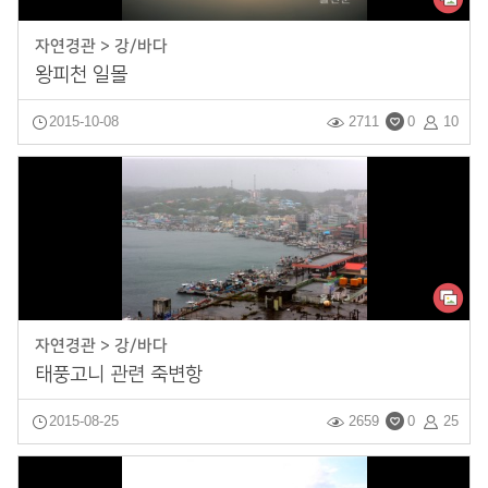
자연경관 > 강/바다
왕피천 일몰
2015-10-08
2711
0
10
자연경관 > 강/바다
태풍고니 관련 죽변항
2015-08-25
2659
0
25