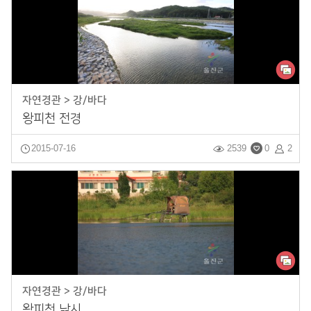
자연경관 > 강/바다
왕피천 전경
2015-07-16
2539
0
2
자연경관 > 강/바다
왕피천 낚시