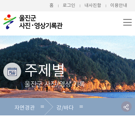
홈
로그인
내사진함
이용안내
주제별
울진군 사진/영상 기록
자연경관
강/바다
전체
전체