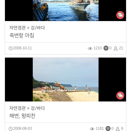
자연경관 > 강/바다
죽변항 아침
2008-10-11
1210
0
21
자연경관 > 강/바다
해변, 왕피천
2008-08-03
1181
0
9