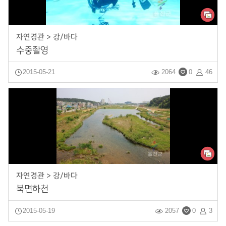
자연경관 > 강/바다
수중촬영
2015-05-21
2064
0
46
자연경관 > 강/바다
북면하천
2015-05-19
2057
0
3