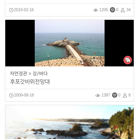
2010-02-16
1206
0
34
자연경관 > 강/바다
후포갓바위전망대
2009-08-18
1387
0
8