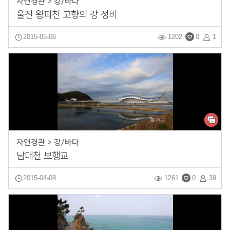
자연경관 > 강/바다
울진 왕피천 고향의 강 정비
2015-05-06
1202
0
1
자연경관 > 강/바다
남대천 보행교
2015-04-08
1261
0
39