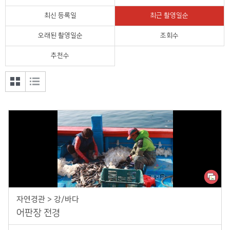
정치외교
최신 등록일
최근 촬영일순
오래된 촬영일순
조회수
울진의 맛
추천수
공모전
갤러
목록
리형
형 보
보기
기
자연경관 > 강/바다
어판장 전경