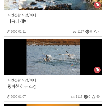
자연경관 > 강/바다
나곡리 해변
2009-01-11
1167
0
4
자연경관 > 강/바다
왕피천 하구 소경
2009-01-07
1117
0
49