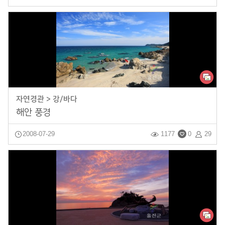
자연경관 > 강/바다
해안 풍경
2008-07-29
1177
0
29