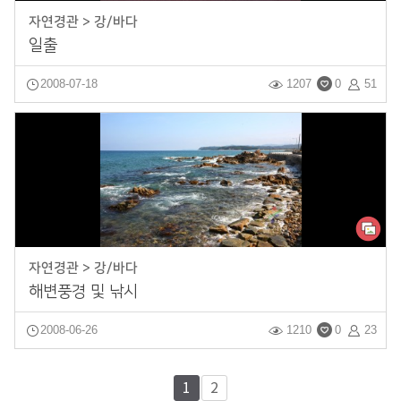
자연경관 > 강/바다
일출
2008-07-18
1207
0
51
자연경관 > 강/바다
해변풍경 및 낚시
2008-06-26
1210
0
23
1
2