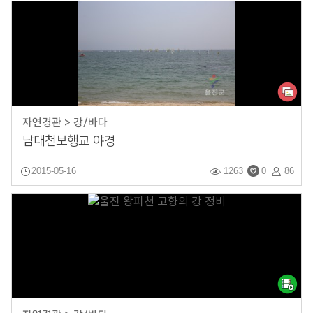
자연경관 > 강/바다
남대천보행교 야경
2015-05-16
1263
0
86