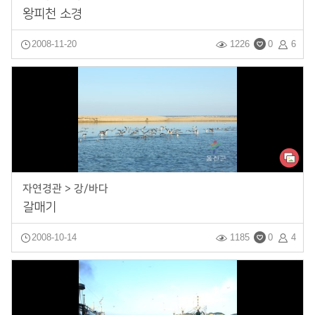
왕피천 소경
2008-11-20
1226
0
6
자연경관 > 강/바다
갈매기
2008-10-14
1185
0
4