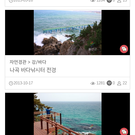
2015-03-26
1204
0
13
자연경관 > 강/바다
나곡 바다낚시터 전경
2013-10-17
1281
0
22