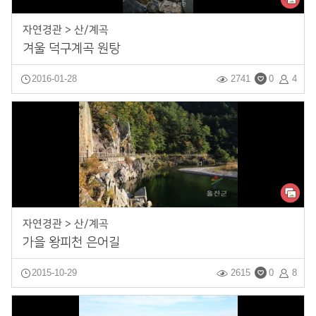
자연경관 > 산/계곡
겨울 덕구계곡 원탕
2016-01-28
2741
0
4
자연경관 > 산/계곡
가을 왕피천 은어길
2015-10-29
2615
0
8