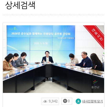
자료현황
상세검색
OPEN API
0
9,942
내사진함에 담기