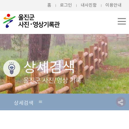
홈
로그인
내사진함
이용안내
상세검색
울진군 사진/영상 기록
상세검색
상세검색