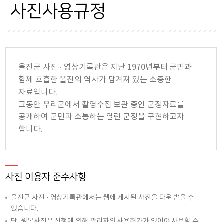
저작권 이의신청
사진사용규정
이용안내
저작권보호정책
울진군 사진 · 영상기록관은 지난 1970년부터 군민과
사진사용규정
함께 호흡한 울진의 역사가 담겨져 있는 소중한
자료입니다.
이용약관
그동안 우리군에서 촬영수집 보관 중인 군정자료를
공개하여 군민과 소통하는 열린 군정을 구현하고자
합니다.
사진 이용자 준수사항
울진군 사진 · 영상기록관에서는 웹에 게시된 사진을 다운 받을 수
있습니다.
단, 원본사진은 신청에 의해 관리자의 사용허가가 있어야 사용할 수