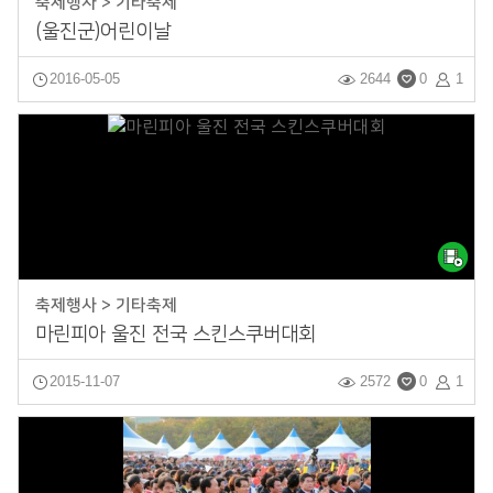
축제행사 > 기타축제
(울진군)어린이날
2016-05-05
2644
0
1
축제행사 > 기타축제
마린피아 울진 전국 스킨스쿠버대회
2015-11-07
2572
0
1