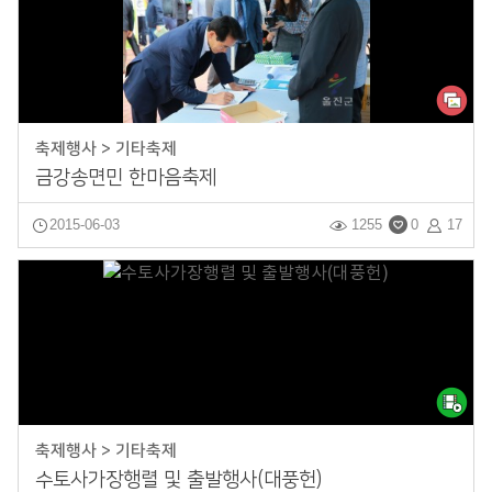
축제행사 > 기타축제
금강송면민 한마음축제
2015-06-03
1255
0
17
축제행사 > 기타축제
수토사가장행렬 및 출발행사(대풍헌)