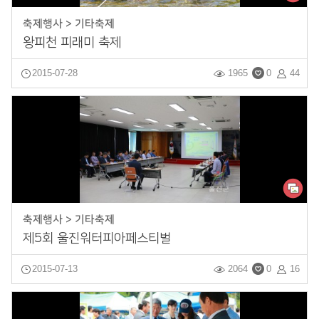
축제행사 > 기타축제
왕피천 피래미 축제
2015-07-28
1965
0
44
축제행사 > 기타축제
제5회 울진워터피아페스티벌
2015-07-13
2064
0
16