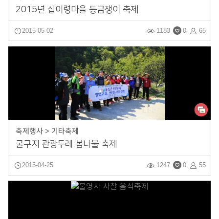
2015년 십이령마을 등금쟁이 축제
2015-05-02
1183
0
65
축제행사 > 기타축제
굴구지 관광두레 봄나물 축제
2015-04-25
1247
0
55