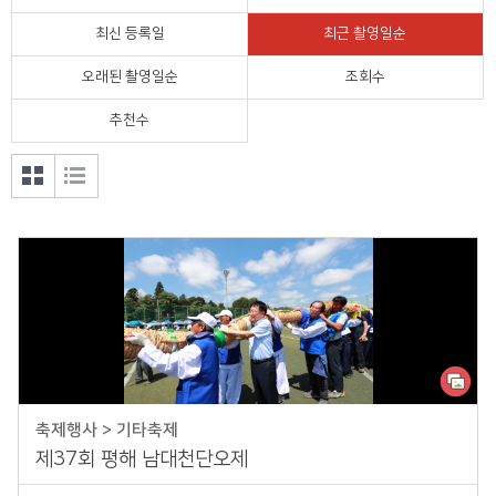
정치외교
최신 등록일
최근 촬영일순
오래된 촬영일순
조회수
울진의 맛
추천수
공모전
갤러
목록
리형
형 보
보기
기
축제행사 > 기타축제
제37회 평해 남대천단오제