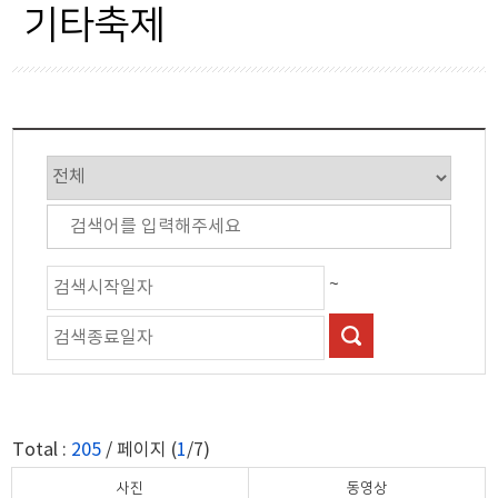
군정행정
울진대게축제
기타축제
시설/교통
금강송송이축제
산업경제
워터피아페스타
보건복지
친환경농업엑스포
교육과학
기타축제
문화체육
~
관광
자연경관
축제행사
Total :
205
/ 페이지 (
1
/7)
안전재난
사진
동영상