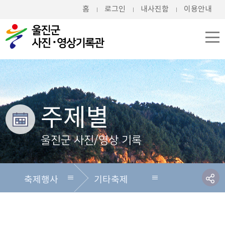
홈
로그인
내사진함
이용안내
주제별
울진군 사진/영상 기록
축제행사
기타축제
전체
전체