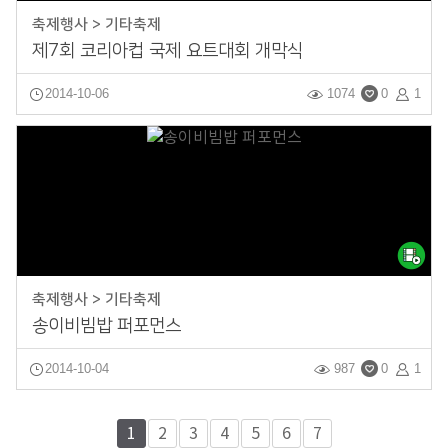
축제행사 > 기타축제
제7회 코리아컵 국제 요트대회 개막식
2014-10-06
1074
0
1
축제행사 > 기타축제
송이비빔밥 퍼포먼스
2014-10-04
987
0
1
1
2
3
4
5
6
7