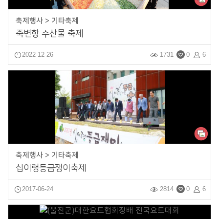
축제행사 > 기타축제
죽변항 수산물 축제
2022-12-26
1731
0
6
축제행사 > 기타축제
십이령등금쟁이축제
2017-06-24
2814
0
6