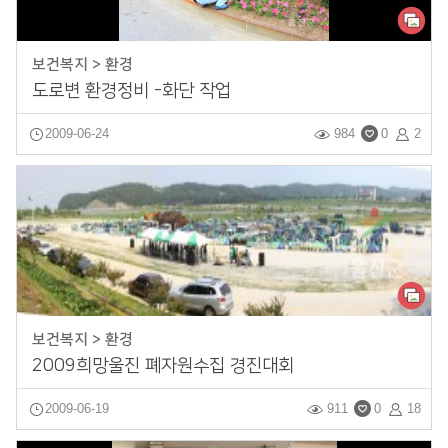
보건복지 > 환경
도로변 환경정비 -화단 작업
2009-06-24
984
0
2
보건복지 > 환경
2009희망울진 폐자원수집 경진대회
2009-06-19
911
0
18