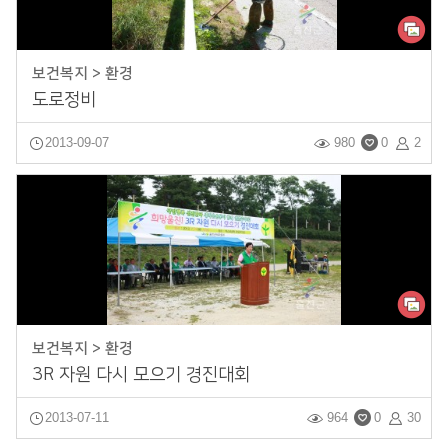
보건복지 > 환경
도로정비
2013-09-07
980
0
2
보건복지 > 환경
3R 자원 다시 모으기 경진대회
2013-07-11
964
0
30