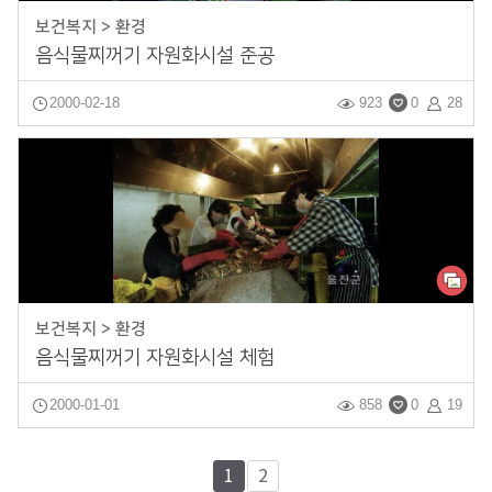
보건복지 > 환경
음식물찌꺼기 자원화시설 준공
2000-02-18
923
0
28
보건복지 > 환경
음식물찌꺼기 자원화시설 체험
2000-01-01
858
0
19
1
2