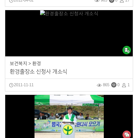
2012-04-02
963
0
27
보건복지 > 환경
환경출장소 신청사 개소식
2011-11-11
865
0
1