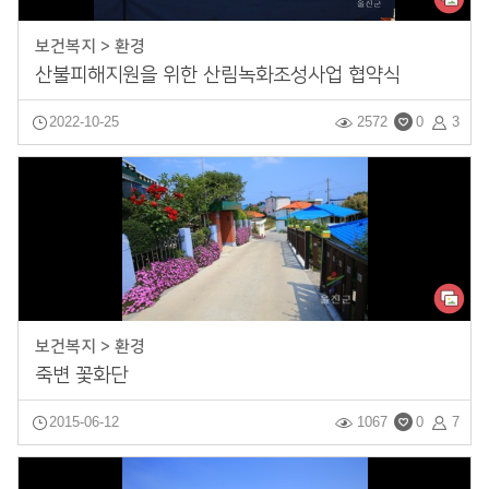
보건복지 > 환경
산불피해지원을 위한 산림녹화조성사업 협약식
2022-10-25
2572
0
3
보건복지 > 환경
죽변 꽃화단
2015-06-12
1067
0
7