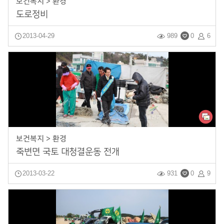
보건복지 > 환경
도로정비
2013-04-29
989
0
6
보건복지 > 환경
죽변면 국토 대청결운동 전개
2013-03-22
931
0
9