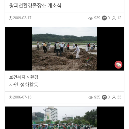
왕피천환경출장소 개소식
2009-03-17
939
0
12
보건복지 > 환경
자연 정화활동
2006-07-13
935
0
33