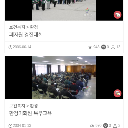
보건복지 > 환경
폐자원 경진대회
2006-06-14
948
0
13
보건복지 > 환경
환경미화원 복무교육
2004-01-13
970
0
3