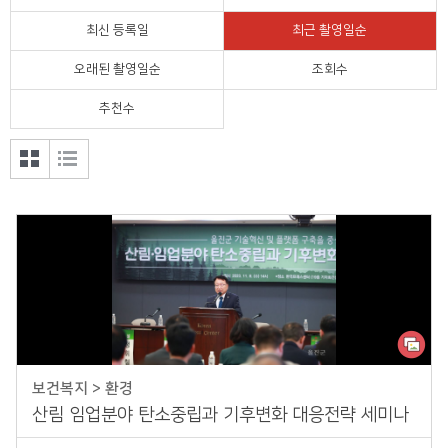
정치외교
최신 등록일
최근 촬영일순
오래된 촬영일순
조회수
울진의 맛
추천수
공모전
갤러
목록
리형
형 보
보기
기
보건복지 > 환경
산림 임업분야 탄소중립과 기후변화 대응전략 세미나