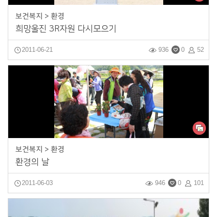
보건복지 > 환경
희망울진 3R자원 다시모으기
2011-06-21
936
0
52
보건복지 > 환경
환경의 날
2011-06-03
946
0
101