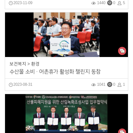
2023-11-09
1440
0
5
보건복지 > 환경
수산물 소비·어촌휴가 활성화 챌린지 동참
2023-08-31
1041
0
1