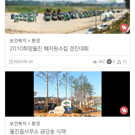
보건복지 > 환경
2010희망울진 폐자원수집 경진대회
2010-06-24
942
0
21
보건복지 > 환경
울진읍사무소 금강송 식재