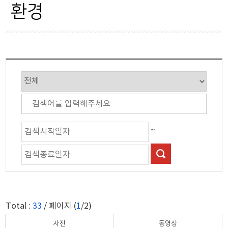
군정행정
복지
환경
시설/교통
보건/의료
산업경제
환경
보건복지
위생
교육과학
문화체육
~
관광
자연경관
축제행사
Total :
33
/ 페이지 (
1
/2)
안전재난
사진
동영상