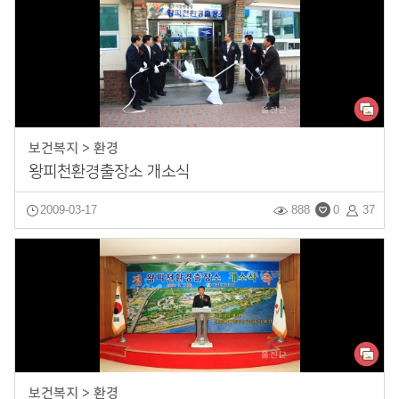
보건복지 > 환경
왕피천환경출장소 개소식
2009-03-17
888
0
37
보건복지 > 환경