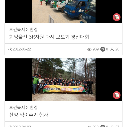
보건복지 > 환경
희망울진 3R자원 다시 모으기 경진대회
2012-06-22
939
0
20
보건복지 > 환경
산양 먹이주기 행사