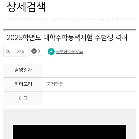
자료현황
상세검색
OPEN API
2025학년도 대학수학능력시험 수험생 격려
0
1,296
동영상 다운로드
촬영일자
카테고리
군정행정
태그