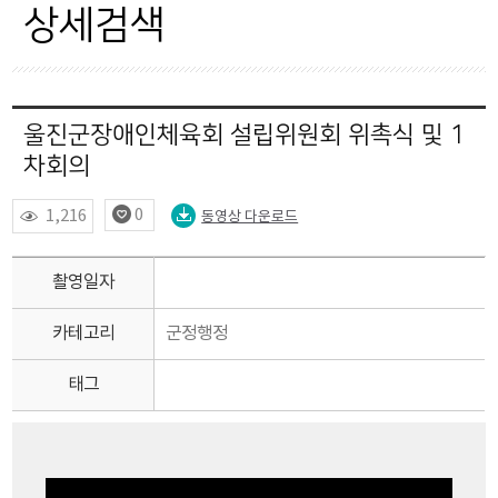
자료현황
상세검색
OPEN API
울진군장애인체육회 설립위원회 위촉식 및 1
차회의
0
1,216
동영상 다운로드
촬영일자
카테고리
군정행정
태그