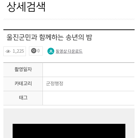
자료현황
상세검색
OPEN API
울진군민과 함께하는 송년의 밤
0
1,225
동영상 다운로드
촬영일자
카테고리
군정행정
태그