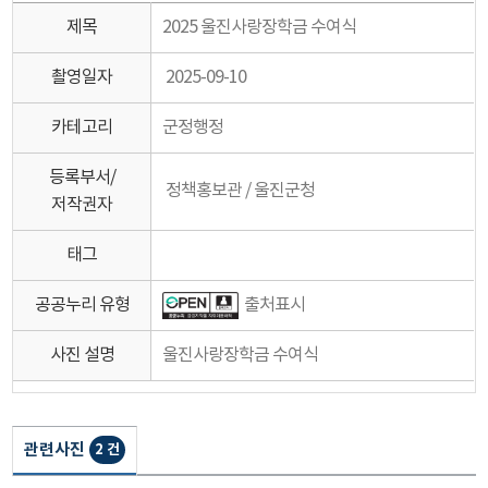
제목
2025 울진사랑장학금 수여식
촬영일자
2025-09-10
카테고리
군정행정
등록부서/
정책홍보관 / 울진군청
저작권자
태그
공공누리 유형
출처표시
사진 설명
울진사랑장학금 수여식
관련사진
2 건