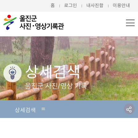
홈
로그인
내사진함
이용안내
상세검색
울진군 사진/영상 기록
상세검색
상세검색