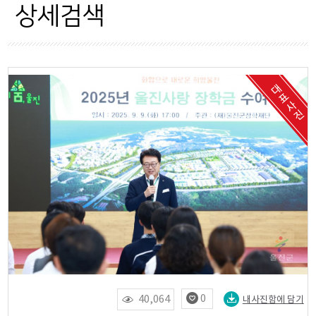
자료현황
상세검색
OPEN API
0
40,064
내사진함에 담기