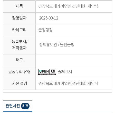
제목
경상북도 대게어업인 경진대회 개막식
촬영일자
2025-09-12
카테고리
군정행정
등록부서/
정책홍보관 / 울진군청
저작권자
태그
공공누리 유형
출처표시
사진 설명
경상북도 대게어업인 경진대회 개막식
관련사진
5 건