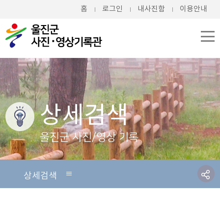
홈
로그인
내사진함
이용안내
상세검색
울진군 사진/영상 기록
상세검색
상세검색