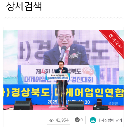
자료현황
상세검색
OPEN API
0
41,954
내사진함에 담기