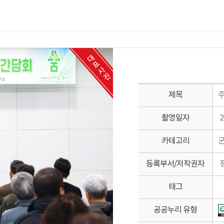
제목
촬영일자
2
카테고리
등록부서/저작권자
정
태그
공공누리 유형