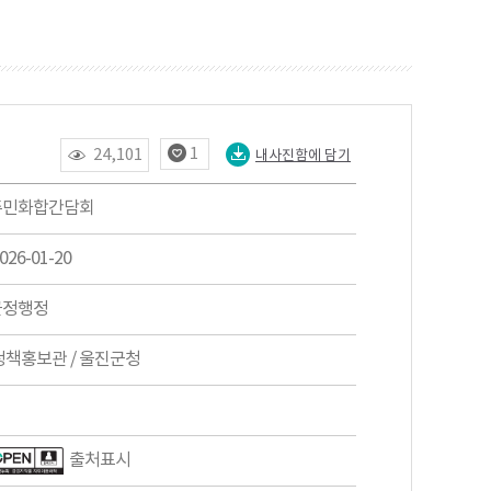
1
24,101
내사진함에 담기
주민화합간담회
026-01-20
군정행정
책홍보관 / 울진군청
출처표시