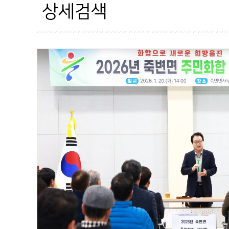
시대별
자료현황
상세검색
지역별
OPEN API
사진공모전
추천수
상세검색
이용안내
홈페이지가이드