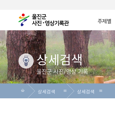
주제별
시대별
지역별
사진공모전
상세검색
이용안내
상세검색
울진군 사진/영상 기록
상세검색
상세검색
주제별
상세검색